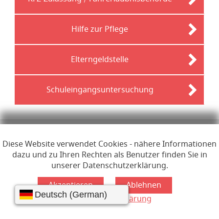
Hilfe zur Pflege
Elterngeldstelle
Schuleingangsuntersuchung
Links zur Hilfe, Impressum, Datenschutzerklärung, Erklärun
Hilfe
Impressum
Datenschutzerklärung
Diese Website verwendet Cookies - nähere Informationen
Erklärung zur Barrierefreiheit
Hinweis zur Übersetzung
dazu und zu Ihren Rechten als Benutzer finden Sie in
Lizenzen
unserer Datenschutzerklärung.
Öffnet im Dialogfenster.
Ihre Sitzung läuft aus in
24
Minuten
Hauptregion der Seite anspr
Datenschutzerklärung